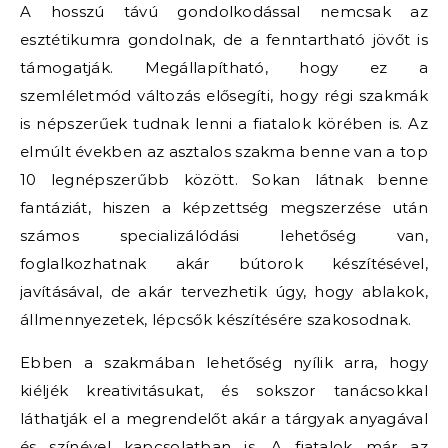
A hosszú távú gondolkodással nemcsak az
esztétikumra gondolnak, de a fenntartható jövőt is
támogatják. Megállapítható, hogy ez a
szemléletmód változás elősegíti, hogy régi szakmák
is népszerűek tudnak lenni a fiatalok körében is. Az
elmúlt években az asztalos szakma benne van a top
10 legnépszerűbb között. Sokan látnak benne
fantáziát, hiszen a képzettség megszerzése után
számos specializálódási lehetőség van,
foglalkozhatnak akár bútorok készítésével,
javításával, de akár tervezhetik úgy, hogy ablakok,
állmennyezetek, lépcsők készítésére szakosodnak.
Ebben a szakmában lehetőség nyílik arra, hogy
kiéljék kreativitásukat, és sokszor tanácsokkal
láthatják el a megrendelőt akár a tárgyak anyagával
és színével kapcsolatban is. A fiatalok már az