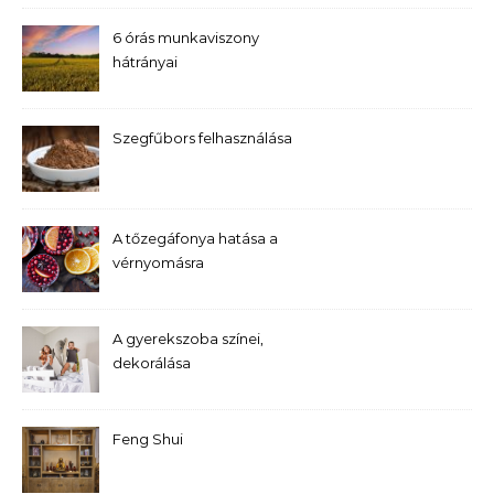
6 órás munkaviszony
hátrányai
Szegfűbors felhasználása
A tőzegáfonya hatása a
vérnyomásra
A gyerekszoba színei,
dekorálása
Feng Shui