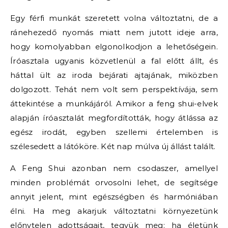
Egy férfi munkát szeretett volna változtatni, de a
ránehezedő nyomás miatt nem jutott ideje arra,
hogy komolyabban elgonolkodjon a lehetőségein.
Íróasztala ugyanis közvetlenül a fal előtt állt, és
háttal ült az iroda bejárati ajtajának, miközben
dolgozott. Tehát nem volt sem perspektívája, sem
áttekintése a munkájáról. Amikor a feng shui-elvek
alapján íróasztalát megfordították, hogy átlássa az
egész irodát, egyben szellemi értelemben is
szélesedett a látóköre. Két nap múlva új állást talált.
A Feng Shui azonban nem csodaszer, amellyel
minden problémát orvosolni lehet, de segítsége
annyit jelent, mint egészségben és harmóniában
élni. Ha meg akarjuk változtatni környezetünk
előnytelen adottságait, tegyük meg: ha életünk