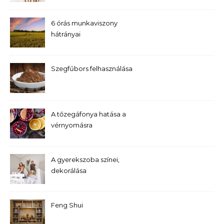
6 órás munkaviszony
hátrányai
Szegfűbors felhasználása
A tőzegáfonya hatása a
vérnyomásra
A gyerekszoba színei,
dekorálása
Feng Shui