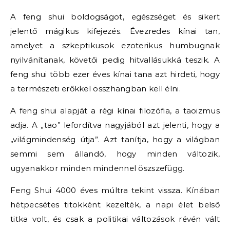
A feng shui boldogságot, egészséget és sikert
jelentő mágikus kifejezés. Évezredes kínai tan,
amelyet a szkeptikusok ezoterikus humbugnak
nyilvánítanak, követői pedig hitvallásukká teszik. A
feng shui több ezer éves kínai tana azt hirdeti, hogy
a természeti erőkkel összhangban kell élni.
A feng shui alapját a régi kínai filozófia, a taoizmus
adja. A „tao” lefordítva nagyjából azt jelenti, hogy a
„világmindenség útja”. Azt tanítja, hogy a világban
semmi sem állandó, hogy minden változik,
ugyanakkor minden mindennel öszszefügg.
Feng Shui 4000 éves múltra tekint vissza. Kínában
hétpecsétes titokként kezelték, a napi élet belső
titka volt, és csak a politikai változások révén vált