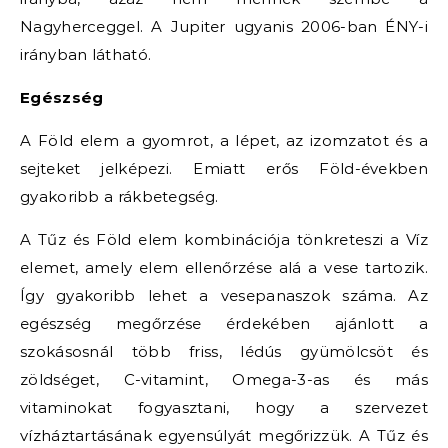
Nagyherceggel. A Jupiter ugyanis 2006-ban ÉNY-i
irányban látható.
Egészség
A Föld elem a gyomrot, a lépet, az izomzatot és a
sejteket jelképezi. Emiatt erős Föld-években
gyakoribb a rákbetegség.
A Tűz és Föld elem kombinációja tönkreteszi a Víz
elemet, amely elem ellenőrzése alá a vese tartozik.
Így gyakoribb lehet a vesepanaszok száma. Az
egészség megőrzése érdekében ajánlott a
szokásosnál több friss, lédús gyümölcsöt és
zöldséget, C-vitamint, Omega-3-as és más
vitaminokat fogyasztani, hogy a szervezet
vízháztartásának egyensúlyát megőrizzük. A Tűz és