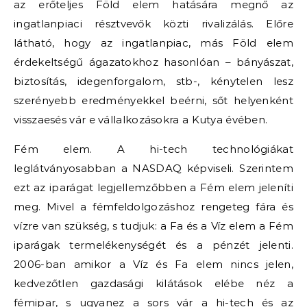
az erőteljes Föld elem hatására megnő az
ingatlanpiaci résztvevők közti rivalizálás. Előre
látható, hogy az ingatlanpiac, más Föld elem
érdekeltségű ágazatokhoz hasonlóan – bányászat,
biztosítás, idegenforgalom, stb-, kénytelen lesz
szerényebb eredményekkel beérni, sőt helyenként
visszaesés vár e vállalkozásokra a Kutya évében.
Fém elem. A hi-tech technológiákat
leglátványosabban a NASDAQ képviseli. Szerintem
ezt az iparágat legjellemzőbben a Fém elem jeleníti
meg. Mivel a fémfeldolgozáshoz rengeteg fára és
vízre van szükség, s tudjuk: a Fa és a Víz elem a Fém
iparágak termelékenységét és a pénzét jelenti.
2006-ban amikor a Víz és Fa elem nincs jelen,
kedvezőtlen gazdasági kilátások elébe néz a
fémipar, s ugyanez a sors vár a hi-tech és az