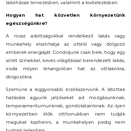
lakóházak tervezésben, valamint a kivitelezésben.
Hogyan hat közvetlen környezetünk
egészségünkre?
A rossz adottságokkal rendelkező lakás vagy
munkahely elszívhatja az ottélő vagy dolgozó
emberek energiáját. Gondoljunk csak bele, hogy egy
sötét színekkel, kevés világítással berendezett lakás,
iroda milyen lehangolóan hat az ottlakókra,
dolgozókra.
Szemünk a leggyorsabb érzékszervünk. A látottak
hatására agyunk jelzéseket ad mozgásunknak,
temperamentumunknak, gondolatainknak. Az ilyen
környezetben élők otthonukban nem tudják
magukat kipihenni, a munkahelyen pedig nem
tudnak teljesíteni.