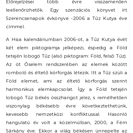
Előrejelzései több évre visszamenően
leellenőrizhetők. Egy szenzációs könyvet írt
Szerencsenapok évkönyve -2006 a Tűz Kutya éve
címmel.
A Hsia kalendáriumban 2006-ot, a Tűz Kutya évét
két elem piktogramja jelképezi, éspedig a: Föld
tetején lobogó Tűz (alsó piktogram: Föld, felső: Tűz).
Az öt Őselem rendszerében az elemek között
romboló és éltető körforgás létezik. Itt a Tűz szüli a
Föld elemet, ami az éltető körforgás szerint
harmonikus elemkapcsolat. Így a Föld tetején
lobogó Tűz békés összhangot jelez, s remélhetően
viszonylag békésebb évre következtethetünk,
kevesebb nemzetközi konfliktussal. Hasonló
hangulatú év volt a közelmúlban, 2000, a Fém
Sárkány éve. Ekkor a világ békésen ünnepelte az