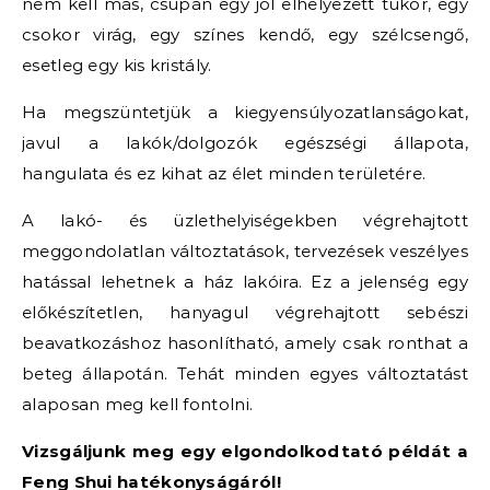
nem kell más, csupán egy jól elhelyezett tükör, egy
csokor virág, egy színes kendő, egy szélcsengő,
esetleg egy kis kristály.
Ha megszüntetjük a kiegyensúlyozatlanságokat,
javul a lakók/dolgozók egészségi állapota,
hangulata és ez kihat az élet minden területére.
A lakó- és üzlethelyiségekben végrehajtott
meggondolatlan változtatások, tervezések veszélyes
hatással lehetnek a ház lakóira. Ez a jelenség egy
előkészítetlen, hanyagul végrehajtott sebészi
beavatkozáshoz hasonlítható, amely csak ronthat a
beteg állapotán. Tehát minden egyes változtatást
alaposan meg kell fontolni.
Vizsgáljunk meg egy elgondolkodtató példát a
Feng Shui hatékonyságáról!