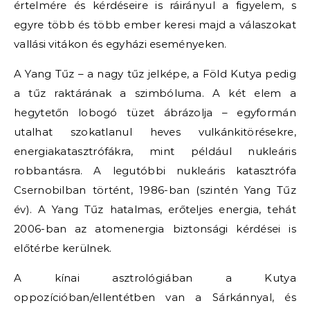
értelmére és kérdéseire is ráirányul a figyelem, s
egyre több és több ember keresi majd a válaszokat
vallási vitákon és egyházi eseményeken.
A Yang Tűz – a nagy tűz jelképe, a Föld Kutya pedig
a tűz raktárának a szimbóluma. A két elem a
hegytetőn lobogó tüzet ábrázolja – egyformán
utalhat szokatlanul heves vulkánkitörésekre,
energiakatasztrófákra, mint például nukleáris
robbantásra. A legutóbbi nukleáris katasztrófa
Csernobilban történt, 1986-ban (szintén Yang Tűz
év). A Yang Tűz hatalmas, erőteljes energia, tehát
2006-ban az atomenergia biztonsági kérdései is
előtérbe kerülnek.
A kínai asztrológiában a Kutya
oppozícióban/ellentétben van a Sárkánnyal, és