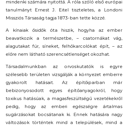
mindenki számára nyitottá. A róla szóló első európai
tanulmányt Ernest J. Eitel tiszteletes, a Londoni
Missziós Társaság tagja 1873-ban tette közzé.
A kínaiak ősidők óta hiszik, hogyha az ember
beavatkozik a természetbe, – csatornákat vág,
alagutakat fúr, síneket, felhőkarcolókat épít, – az
előre nem látható szerencsétlenséget okozhat.
Társadalmunkban az orvoskutatók is egyre
szélesebb területen vizsgálják a környezet emberre
gyakorolt hatásait. Az építőiparban már
bebizonyosodott egyes építőanyagokról, hogy
toxikus hatásúak, a magasfeszültségű vezetékekről
pedig, hogy az emberi egészségre ártalmas
sugárzásokat bocsátanak ki. Ennek hatására nagy
változások történtek mind a települések, mind a