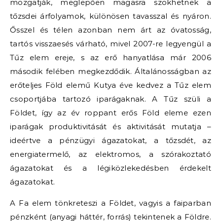
mozgatják, meglepően magasra szökhetnek a
tőzsdei árfolyamok, különösen tavasszal és nyáron.
Ősszel és télen azonban nem árt az óvatosság,
tartós visszaesés várható, mivel 2007-re legyengül a
Tűz elem ereje, s az erő hanyatlása már 2006
második felében megkezdődik. Általánosságban az
erőteljes Föld elemű Kutya éve kedvez a Tűz elem
csoportjába tartozó iparágaknak. A Tűz szüli a
Földet, így az év roppant erős Föld eleme ezen
iparágak produktivitását és aktivitását mutatja –
ideértve a pénzügyi ágazatokat, a tőzsdét, az
energiatermelő, az elektromos, a szórakoztató
ágazatokat és a légiközlekedésben érdekelt
ágazatokat.
A Fa elem tönkreteszi a Földet, vagyis a faiparban
pénzként (anyagi háttér, forrás) tekintenek a Földre.