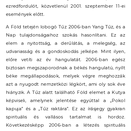
ezredfordulót, közvetlenül 2001. szeptember 11-ei
események előtt.
A Föld tetején lobogó Tűz 2006-ban Yang Tűz, és a
Nap tulajdonságaihoz szokás hasonlítani. Ez az
elem a nyitottság, a derűlátás, a melegség, az
udvariasság és a gondoskodás jelképe. Mint ilyen,
előre vetíti az év hangulatát. 2006-ban egész
biztosan megszaporodnak a békés hangulatú, nyílt
béke megállapodások, melyek végre meghozzák
azt a nyugodt nemzetközi légkört, ami oly sok éve
hiányzik. A Tűz alatt található Föld elemet a Kutya
képviseli, amelynek jelentése egyúttal a „Pokol
kapuja” és a „Tűz raktára”. Ez az írásjegy gyakran
spirituális és vallásos tartalmat is hordoz.
Következésképp 2006-ban a létezés spirituális