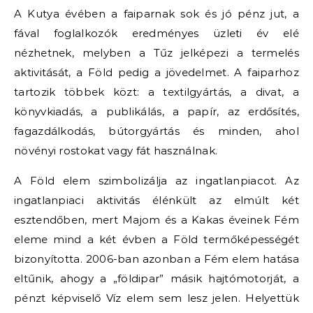
A Kutya évében a faiparnak sok és jó pénz jut, a
fával foglalkozók eredményes üzleti év elé
nézhetnek, melyben a Tűz jelképezi a termelés
aktivitását, a Föld pedig a jövedelmet. A faiparhoz
tartozik többek közt: a textilgyártás, a divat, a
könyvkiadás, a publikálás, a papír, az erdősítés,
fagazdálkodás, bútorgyártás és minden, ahol
növényi rostokat vagy fát használnak.
A Föld elem szimbolizálja az ingatlanpiacot. Az
ingatlanpiaci aktivitás élénkült az elmúlt két
esztendőben, mert Majom és a Kakas éveinek Fém
eleme mind a két évben a Föld termőképességét
bizonyította. 2006-ban azonban a Fém elem hatása
eltűnik, ahogy a „földipar” másik hajtómotorját, a
pénzt képviselő Víz elem sem lesz jelen. Helyettük