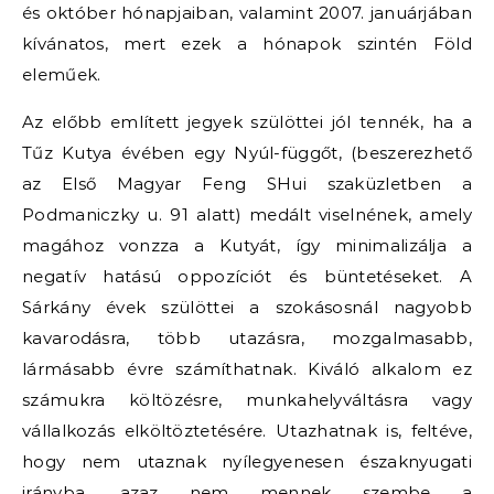
és október hónapjaiban, valamint 2007. januárjában
kívánatos, mert ezek a hónapok szintén Föld
eleműek.
Az előbb említett jegyek szülöttei jól tennék, ha a
Tűz Kutya évében egy Nyúl-függőt, (beszerezhető
az Első Magyar Feng SHui szaküzletben a
Podmaniczky u. 91 alatt) medált viselnének, amely
magához vonzza a Kutyát, így minimalizálja a
negatív hatású oppozíciót és büntetéseket. A
Sárkány évek szülöttei a szokásosnál nagyobb
kavarodásra, több utazásra, mozgalmasabb,
lármásabb évre számíthatnak. Kiváló alkalom ez
számukra költözésre, munkahelyváltásra vagy
vállalkozás elköltöztetésére. Utazhatnak is, feltéve,
hogy nem utaznak nyílegyenesen északnyugati
irányba, azaz nem mennek szembe a