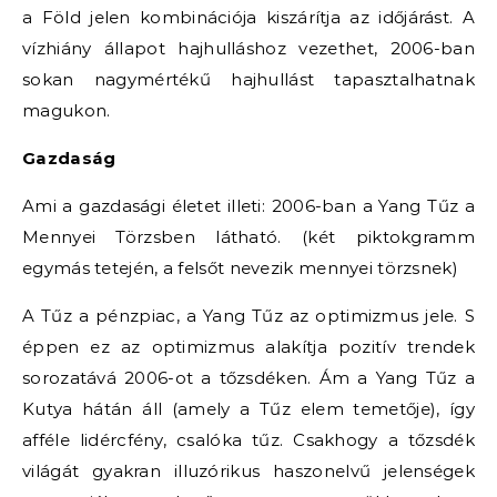
a Föld jelen kombinációja kiszárítja az időjárást. A
vízhiány állapot hajhulláshoz vezethet, 2006-ban
sokan nagymértékű hajhullást tapasztalhatnak
magukon.
Gazdaság
Ami a gazdasági életet illeti: 2006-ban a Yang Tűz a
Mennyei Törzsben látható. (két piktokgramm
egymás tetején, a felsőt nevezik mennyei törzsnek)
A Tűz a pénzpiac, a Yang Tűz az optimizmus jele. S
éppen ez az optimizmus alakítja pozitív trendek
sorozatává 2006-ot a tőzsdéken. Ám a Yang Tűz a
Kutya hátán áll (amely a Tűz elem temetője), így
afféle lidércfény, csalóka tűz. Csakhogy a tőzsdék
világát gyakran illuzórikus haszonelvű jelenségek