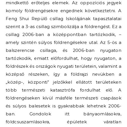
mindkettő erőteljes elemek. Az oppozíciós jegyek
komoly földrengésekre engednek következtetni. A
Feng Shui Repülő csillag Iskolájának tapasztalatai
szerint a 3-as csillag szimbolizálja a földrengést. Ez a
csillag 2006-ban a középpontban tartózkodik, –
amely szintén súlyos földrengésekre utal. Az 5-ös a
balszerencse csillaga, és 2006-ban nyugaton
tartózkodik, emiatt előfordulhat, hogy nyugaton, a
földrészek és országok nyugati területein, valamint a
középső részeken, így a földrajzi nevükben a
„közép-, központi” jelzőkkel ellátott területeken
több természeti katasztrófa fordulhat elő. A
földrengéseken kívül másféle természeti csapások
és súlyos balesetek is gyakrabbak lehetnek 2006-
ban. Gondolok itt bányaomlásokra,
földcsuszamlásokra, épületek váratlan