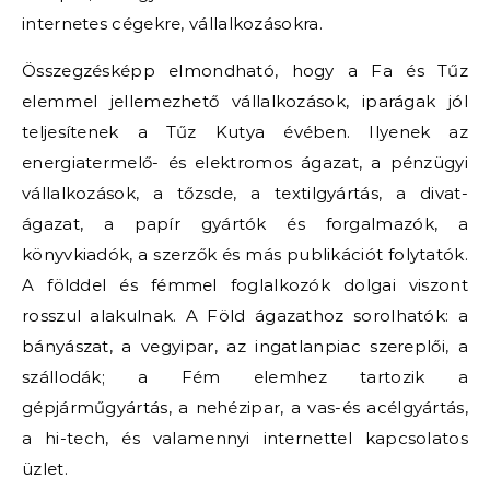
internetes cégekre, vállalkozásokra.
Összegzésképp elmondható, hogy a Fa és Tűz
elemmel jellemezhető vállalkozások, iparágak jól
teljesítenek a Tűz Kutya évében. Ilyenek az
energiatermelő- és elektromos ágazat, a pénzügyi
vállalkozások, a tőzsde, a textilgyártás, a divat-
ágazat, a papír gyártók és forgalmazók, a
könyvkiadók, a szerzők és más publikációt folytatók.
A földdel és fémmel foglalkozók dolgai viszont
rosszul alakulnak. A Föld ágazathoz sorolhatók: a
bányászat, a vegyipar, az ingatlanpiac szereplői, a
szállodák; a Fém elemhez tartozik a
gépjárműgyártás, a nehézipar, a vas-és acélgyártás,
a hi-tech, és valamennyi internettel kapcsolatos
üzlet.