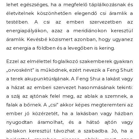
lehet egészséges, ha a megfelelő táplálkozásnak és
életvitelnek köszönhetően elegendő csi áramlik a
testében. A csi az emberi szervezetben az
energiapályákon, azaz a meridiánokon keresztül
áramlik. Kevésbé közismert azonban, hogy ugyanez
az energia a földben és a levegőben is kering.
Ezzel az elmélettel foglalkozó szakemberek gyakran
„orvosként” is működnek, ezért nevezik a Feng Shuit
a terek akupunktúrájának. A Feng Shui a lakást vagy
a házat az emberi szervezet hasonmásának tekinti:
a száj az ajtónak felel meg, az ablak a szemnek, a
falak a bőrnek. A „csi” akkor képes megteremteni az
ember jó közérzetét, ha a lakásban vagy házban
nyugodtan áramolhat, és a hátsó ajtón vagy
ablakon keresztül távozhat a szabadba. Jó, ha a