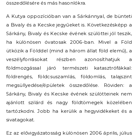
összedőlésére és más hasonlókra.
A Kutya oppozícióban van a Sárkánnyal, de bünteti
a Bivaly és a Kecske jegyűeket is. Következésképp a
Sárkány, Bivaly és Kecske évének szülöttei jól teszik,
ha különösen óvatosak 2006-ban. Mivel a Föld
ütközik a Földdel (mind a három állat föld elemű), a
veszélyforrásokat részben azonosíthatjuk a
földmozgással járó természeti katasztrófákkal:
földrengés, földcsuszamlás, földomlás, talajszint
megsüllyedése/épületek összedőlése. Röviden: a
Sárkány, Bivaly és Kecske évének szülötteinek nem
ajánlott szilárd és nagy földtömegek közelében
tartózkodni. Jobb ha kerülik a hegyvidékeket és a
sivatagokat.
Ez az elővigyázatosság különösen 2006 április, július