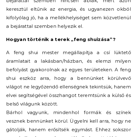
bejárattal szemben nincsen ablak, mert azon
keresztül eltűnik az energia, és ugyanezen okból
kifolyólag jó, ha a mellékhelyiséget sem közvetlenül
a bejárattal szemben helyezik el.
Hogyan történik a terek „feng shuizása”?
A feng shui mester megállapítja a csí lüktető
áramlatait a lakásban/házban, és elemzi milyen
befolyást gyakorolnak az egyes területeken. A feng
shui eszköz arra, hogy a bennünket körülvevő
világot ne legyőzendő ellenségnek tekintsük, hanem
elvei segítségével összhangot teremtsünk a külső és
belső világunk között.
Bárhol vagyunk, mindenhol formák és színek
vesznek bennünket körül. Ügyelni kell arra, hogy ne
gátolják, hanem erősítsék egymást. Ehhez sokszor