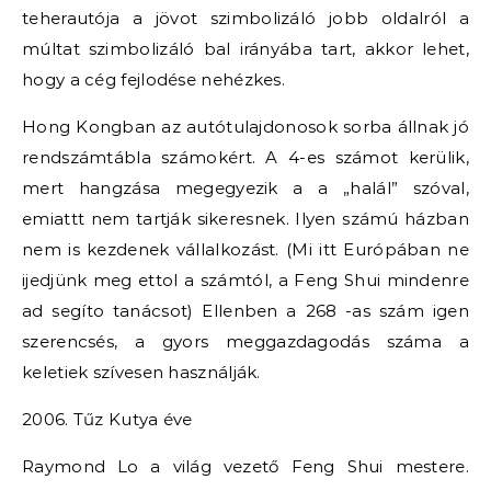
teherautója a jövot szimbolizáló jobb oldalról a
múltat szimbolizáló bal irányába tart, akkor lehet,
hogy a cég fejlodése nehézkes.
Hong Kongban az autótulajdonosok sorba állnak jó
rendszámtábla számokért. A 4-es számot kerülik,
mert hangzása megegyezik a a „halál” szóval,
emiattt nem tartják sikeresnek. Ilyen számú házban
nem is kezdenek vállalkozást. (Mi itt Európában ne
ijedjünk meg ettol a számtól, a Feng Shui mindenre
ad segíto tanácsot) Ellenben a 268 -as szám igen
szerencsés, a gyors meggazdagodás száma a
keletiek szívesen használják.
2006. Tűz Kutya éve
Raymond Lo a világ vezető Feng Shui mestere.