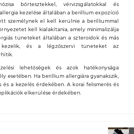
ózisa bőrtesztekkel, vérvizsgálatokkal és
allergia kezelése általában a berillium expozíció
tett személynek el kell kerülnie a berilliummal
örnyezetet kell kialakítania, amely minimalizálja
lergiás tüneteket általában a szteroidok és más
 kezelik, és a légzőszervi tüneteket az
hítik.
ezelési lehetőségek és azok hatékonysága
ly esetében. Ha berillium allergiára gyanakszik,
s és a kezelés érdekében. A korai felismerés és
plikációk elkerülése érdekében.