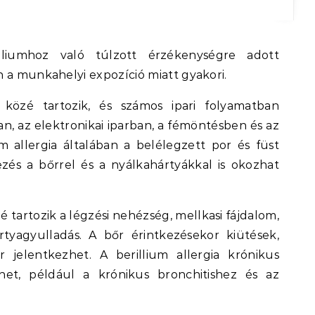
 a munkahelyi expozíció miatt gyakori.
közé tartozik, és számos ipari folyamatban
an, az elektronikai iparban, a fémöntésben és az
 allergia általában a belélegzett por és füst
kezés a bőrrel és a nyálkahártyákkal is okozhat
zé tartozik a légzési nehézség, mellkasi fájdalom,
tyagyulladás. A bőr érintkezésekor kiütések,
r jelentkezhet. A berillium allergia krónikus
et, például a krónikus bronchitishez és az