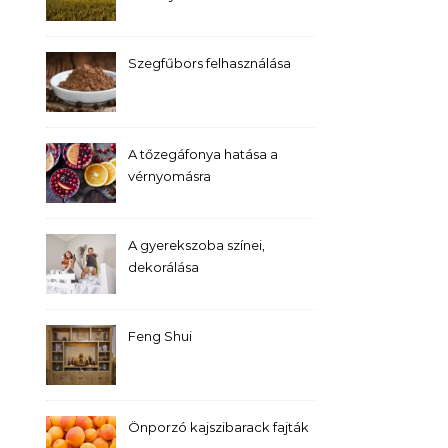
Szegfűbors felhasználása
A tőzegáfonya hatása a
vérnyomásra
A gyerekszoba színei,
dekorálása
Feng Shui
Önporzó kajszibarack fajták