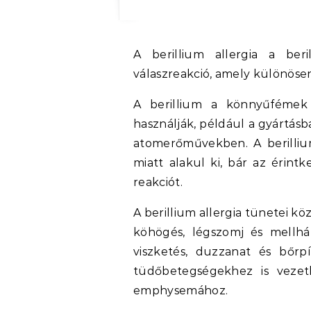
A berillium allergia a berilliumhoz való túlzott érzékenységre adott
válaszreakció, amely különösen
A berillium a könnyűfémek 
használják, például a gyártásb
atomerőművekben. A berillium
miatt alakul ki, bár az érint
reakciót.
A berillium allergia tünetei kö
köhögés, légszomj és mellhár
viszketés, duzzanat és bőrpí
tüdőbetegségekhez is vezeth
emphysemához.