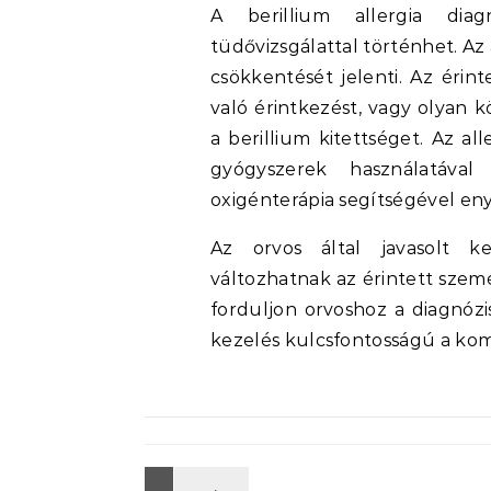
A berillium allergia diagn
tüdővizsgálattal történhet. Az 
csökkentését jelenti. Az érin
való érintkezést, vagy olyan k
a berillium kitettséget. Az al
gyógyszerek használatával
oxigénterápia segítségével eny
Az orvos által javasolt k
változhatnak az érintett szemé
forduljon orvoshoz a diagnózi
kezelés kulcsfontosságú a kom